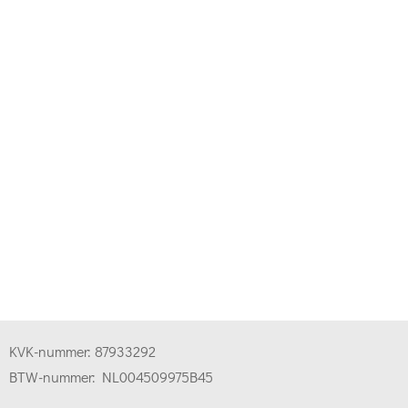
KVK-nummer:
87933292
BTW-nummer:
NL004509975B45