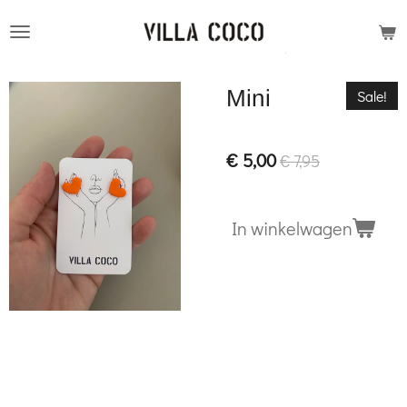
Ga
direct
naar
Mini
Sale!
de
hoofdinhoud
€ 5,00
€ 7,95
In winkelwagen