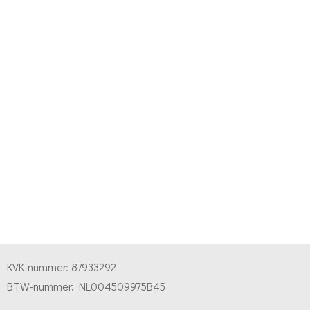
KVK-nummer:
87933292
BTW-nummer:
NL004509975B45