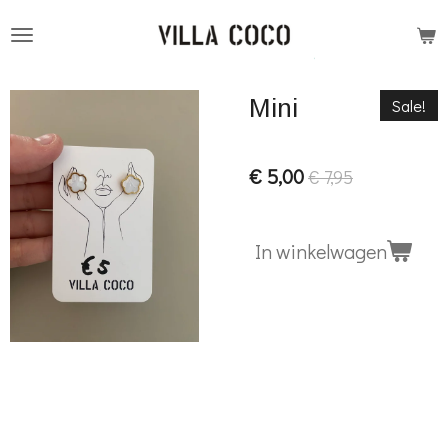
Ga
direct
naar
Mini
Sale!
de
hoofdinhoud
€ 5,00
€ 7,95
In winkelwagen