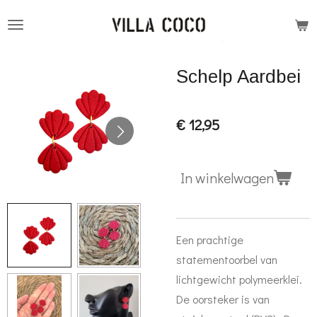
Ga
direct
naar
Schelp Aardbei
de
hoofdinhoud
€ 12,95
In winkelwagen
Een prachtige
statementoorbel van
lichtgewicht polymeerklei.
De oorsteker is van