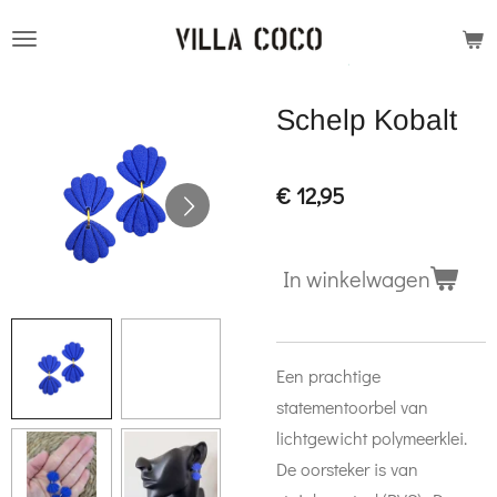
Ga
direct
naar
Schelp Kobalt
de
hoofdinhoud
€ 12,95
In winkelwagen
Een prachtige
statementoorbel van
lichtgewicht polymeerklei.
De oorsteker is van