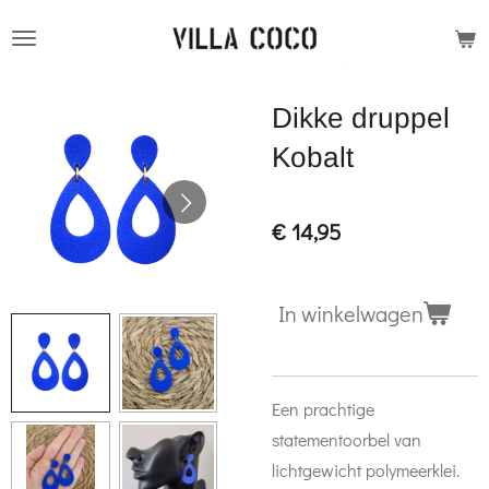
Ga
direct
naar
Dikke druppel
de
hoofdinhoud
Kobalt
€ 14,95
In winkelwagen
Een prachtige
statementoorbel van
lichtgewicht polymeerklei.