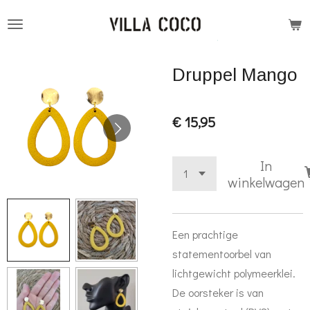
Ga
direct
naar
Druppel Mango
de
hoofdinhoud
€ 15,95
In
winkelwagen
Een prachtige
statementoorbel van
lichtgewicht polymeerklei.
De oorsteker is van