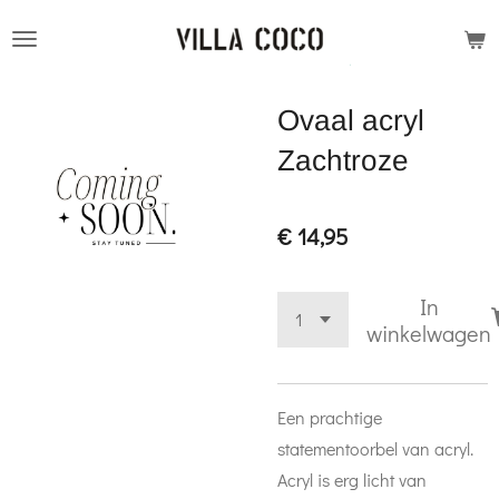
Ga
direct
naar
Ovaal acryl
de
hoofdinhoud
Zachtroze
€ 14,95
In
winkelwagen
Een prachtige
statementoorbel van acryl.
Acryl is erg licht van