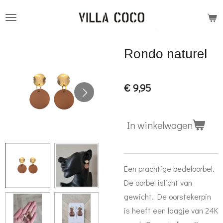
Ga
direct
naar
Rondo naturel
de
hoofdinhoud
€ 9,95
In winkelwagen
Een prachtige bedeloorbel.
De oorbel islicht van
gewicht. De oorstekerpin
is heeft een laagje van 24K