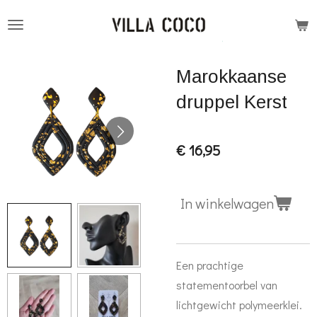
Ga
direct
naar
Marokkaanse
de
hoofdinhoud
druppel Kerst
€ 16,95
In winkelwagen
Een prachtige
statementoorbel van
lichtgewicht polymeerklei.