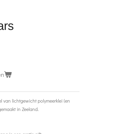
ars
en
l van lichtgewicht polymeerklei (en
gemaakt in Zeeland.