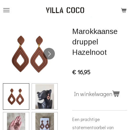
Ga
direct
naar
Marokkaanse
de
hoofdinhoud
druppel
Hazelnoot
€ 16,95
In winkelwagen
Een prachtige
statementoorbel van