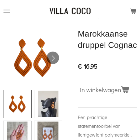
Ga
direct
naar
Marokkaanse
de
hoofdinhoud
druppel Cognac
€ 16,95
In winkelwagen
Een prachtige
statementoorbel van
lichtgewicht polymeerklei.