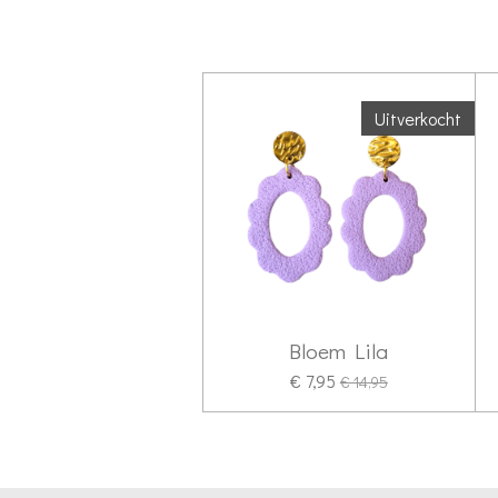
Uitverkocht
Bloem Lila
€ 7,95
€ 14,95