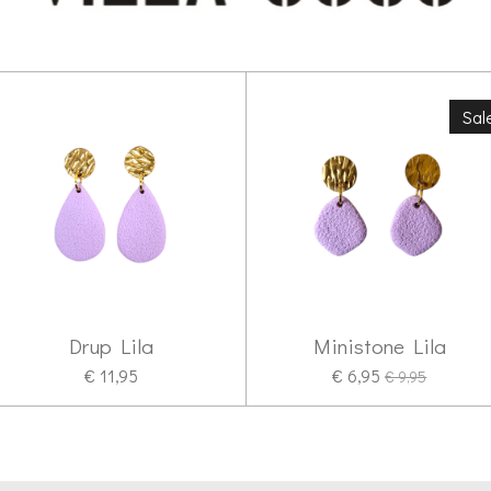
Sal
Drup Lila
Ministone Lila
€ 11,95
€ 6,95
€ 9,95