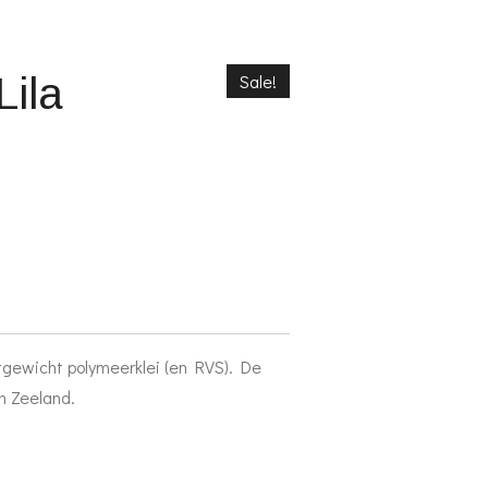
Lila
Sale!
htgewicht polymeerklei (en RVS). De
n Zeeland.