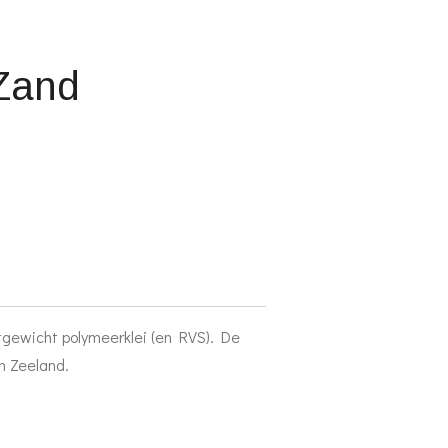
 Zand
htgewicht polymeerklei (en RVS). De
n Zeeland.