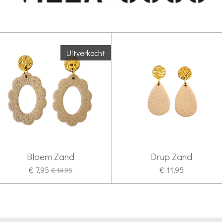
Uitverkocht
Bloem Zand
Drup Zand
€ 7,95
€ 11,95
€ 14,95